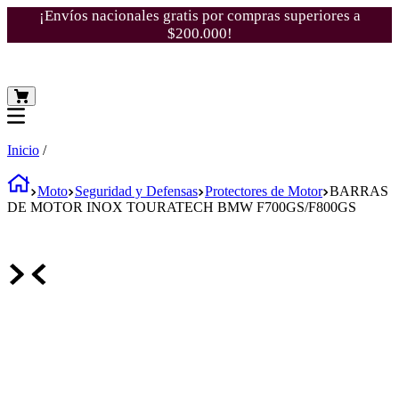
¡Envíos nacionales gratis por compras superiores a
$200.000!
Inicio
/
Moto
Seguridad y Defensas
Protectores de Motor
BARRAS
DE MOTOR INOX TOURATECH BMW F700GS/F800GS