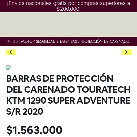
¡Envíos nacionales gratis por compras superiores a
$200.000!
INICIO
/
MOTO
SEGURIDAD Y DEFENSAS
PROTECCIÓN DE CARENADO
BARRAS DE PROTECCIÓN
DEL CARENADO TOURATECH
KTM 1290 SUPER ADVENTURE
S/R 2020
$
1
.
563
.
000