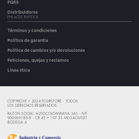
PQRS
Distribuidores
ENLACES RÁPIDOS
Términos y condiciones
Política de garantía
Política de cambios y/o devoluciones
Peticiones, quejas y reclamos
Línea ética
COPYRIGHT © 2024 TOURSTORE - TODOS
LOS DERECHOS RESERVADOS
RAZÓN SOCIAL: AUTOCOLOMBIANA SAS - NIT:
900969185-8 - CR 45 # 197-35 MEGAOUTLET
BODEGA 4