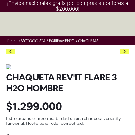
¡Envíos nacionales gratis por compras superiores a
$200.000!
INICIO
/
MOTOCICLISTA
EQUIPAMIENTO
CHAQUETAS
CHAQUETA REV'IT FLARE 3
H2O HOMBRE
$
1
.
299
.
000
Estilo urbano e impermeabilidad en una chaqueta versátil y
funcional. Hecha para rodar con actitud.