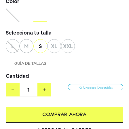
L
M
S
XL
XXL
GUÍA DE TALLAS
Cantidad
－
＋
+5 Unidades Disponibles
COMPRAR AHORA