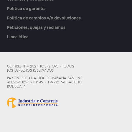
Política de garantía
Política de cambios y/o devoluciones
Peticiones, quejas y reclamos
Línea ética
COPYRIGHT © 2024 TOURSTORE - TODOS
LOS DERECHOS RESERVADOS
RAZÓN SOCIAL: AUTOCOLOMBIANA SAS - NIT:
900969185-8 - CR 45 # 197-35 MEGAOUTLET
BODEGA 4