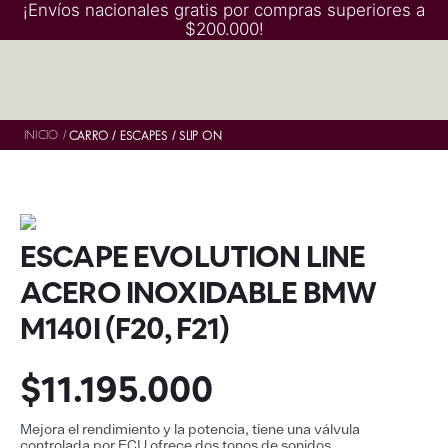
¡Envíos nacionales gratis por compras superiores a
$200.000!
INICIO
/
CARRO
ESCAPES
SLIP ON
ESCAPE EVOLUTION LINE
ACERO INOXIDABLE BMW
M140I (F20, F21)
$
11
.
195
.
000
Mejora el rendimiento y la potencia, tiene una válvula
controlada por ECU ofrece dos tonos de sonidos.