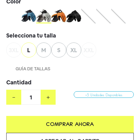
3XL
L
M
S
XL
XXL
GUÍA DE TALLAS
Cantidad
－
＋
+5 Unidades Disponibles
COMPRAR AHORA