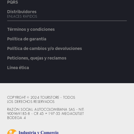
PQRS
Distribuidores
ENLACES RÁPIDOS
Términos y condiciones
Política de garantía
Política de cambios y/o devoluciones
Peticiones, quejas y reclamos
Línea ética
COPYRIGHT © 2024 TOURSTORE - TODOS
LOS DERECHOS RESERVADOS
RAZÓN SOCIAL: AUTOCOLOMBIANA SAS - NIT:
900969185-8 - CR 45 # 197-35 MEGAOUTLET
BODEGA 4