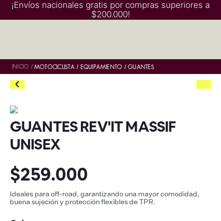
¡Envíos nacionales gratis por compras superiores a
$200.000!
INICIO
/
MOTOCICLISTA
EQUIPAMIENTO
GUANTES
GUANTES REV'IT MASSIF
UNISEX
$
259
.
000
Ideales para off-road, garantizando una mayor comodidad,
buena sujeción y protección flexibles de TPR.