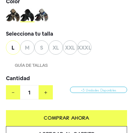
L
M
S
XL
XXL
XXXL
GUÍA DE TALLAS
Cantidad
－
＋
+5 Unidades Disponibles
COMPRAR AHORA