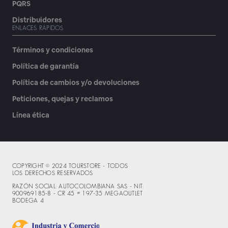
PQRS
Distribuidores
ENLACES RÁPIDOS
Términos y condiciones
Política de garantía
Política de cambios y/o devoluciones
Peticiones, quejas y reclamos
Línea ética
COPYRIGHT © 2024 TOURSTORE - TODOS
LOS DERECHOS RESERVADOS
RAZÓN SOCIAL: AUTOCOLOMBIANA SAS - NIT:
900969185-8 - CR 45 # 197-35 MEGAOUTLET
BODEGA 4