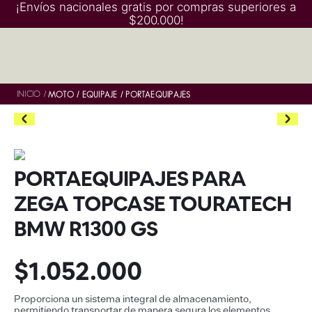
¡Envíos nacionales gratis por compras superiores a
$200.000!
INICIO
/
MOTO
EQUIPAJE
PORTAEQUIPAJES
PORTAEQUIPAJES PARA
ZEGA TOPCASE TOURATECH
BMW R1300 GS
$
1
.
052
.
000
Proporciona un sistema integral de almacenamiento,
permitiendo transportar de manera segura los elementos