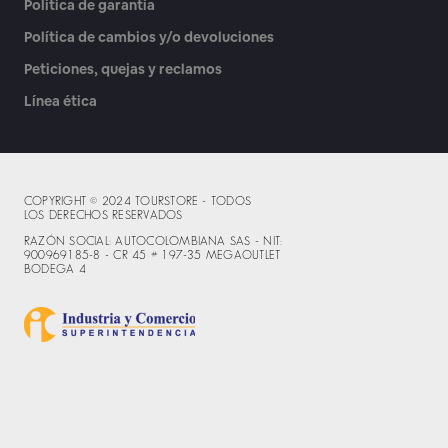
Política de garantía
Política de cambios y/o devoluciones
Peticiones, quejas y reclamos
Línea ética
COPYRIGHT © 2024 TOURSTORE - TODOS
LOS DERECHOS RESERVADOS
RAZÓN SOCIAL: AUTOCOLOMBIANA SAS - NIT:
900969185-8 - CR 45 # 197-35 MEGAOUTLET
BODEGA 4