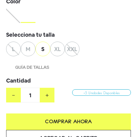
L
M
S
XL
XXL
GUÍA DE TALLAS
Cantidad
－
＋
+5 Unidades Disponibles
COMPRAR AHORA