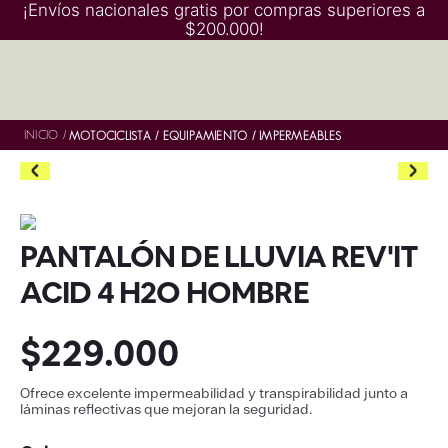
¡Envíos nacionales gratis por compras superiores a
$200.000!
INICIO
/
MOTOCICLISTA
EQUIPAMIENTO
IMPERMEABLES
PANTALÓN DE LLUVIA REV'IT
ACID 4 H2O HOMBRE
$
229
.
000
Ofrece excelente impermeabilidad y transpirabilidad junto a
láminas reflectivas que mejoran la seguridad.