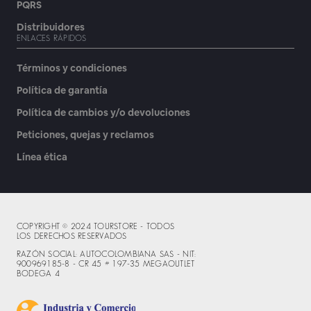
PQRS
Distribuidores
ENLACES RÁPIDOS
Términos y condiciones
Política de garantía
Política de cambios y/o devoluciones
Peticiones, quejas y reclamos
Línea ética
COPYRIGHT © 2024 TOURSTORE - TODOS
LOS DERECHOS RESERVADOS
RAZÓN SOCIAL: AUTOCOLOMBIANA SAS - NIT:
900969185-8 - CR 45 # 197-35 MEGAOUTLET
BODEGA 4