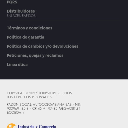
PQRS
Distribuidores
ENLACES RÁPIDOS
Términos y condiciones
Política de garantía
Política de cambios y/o devoluciones
Peticiones, quejas y reclamos
Línea ética
COPYRIGHT © 2024 TOURSTORE - TODOS
LOS DERECHOS RESERVADOS
RAZÓN SOCIAL: AUTOCOLOMBIANA SAS - NIT:
900969185-8 - CR 45 # 197-35 MEGAOUTLET
BODEGA 4