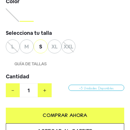
L
M
S
XL
XXL
GUÍA DE TALLAS
Cantidad
－
＋
+5 Unidades Disponibles
COMPRAR AHORA