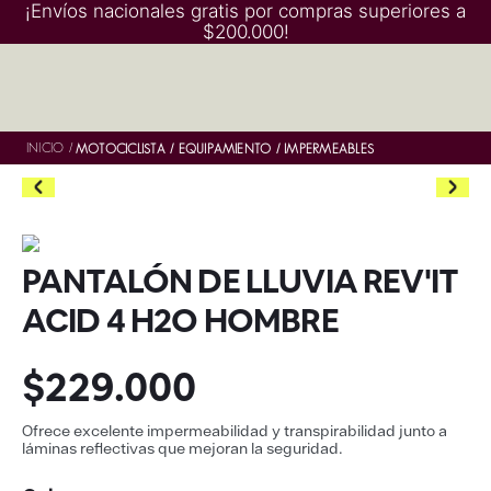
¡Envíos nacionales gratis por compras superiores a
$200.000!
INICIO
/
MOTOCICLISTA
EQUIPAMIENTO
IMPERMEABLES
PANTALÓN DE LLUVIA REV'IT
ACID 4 H2O HOMBRE
$
229
.
000
Ofrece excelente impermeabilidad y transpirabilidad junto a
láminas reflectivas que mejoran la seguridad.