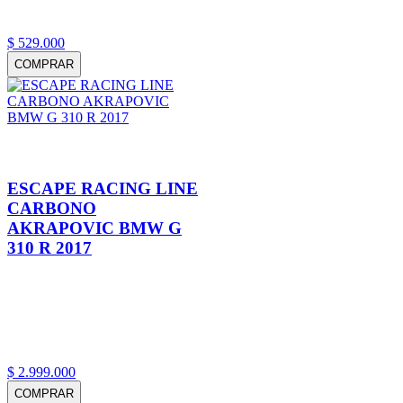
$
529
.
000
COMPRAR
ESCAPE RACING LINE
CARBONO
AKRAPOVIC BMW G
310 R 2017
$
2
.
999
.
000
COMPRAR