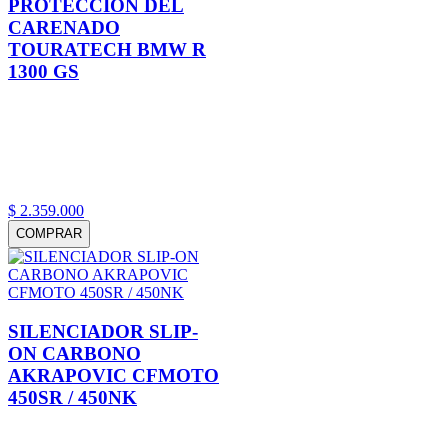
PROTECCIÓN DEL
CARENADO
TOURATECH BMW R
1300 GS
$
2
.
359
.
000
COMPRAR
SILENCIADOR SLIP-
ON CARBONO
AKRAPOVIC CFMOTO
450SR / 450NK