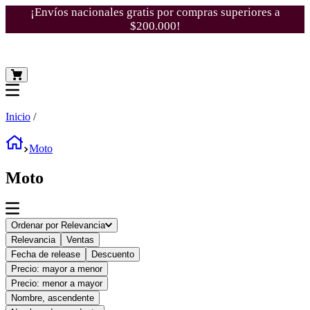
¡Envíos nacionales gratis por compras superiores a
$200.000!
Inicio
/
Moto
Moto
Ordenar por
Relevancia
Relevancia
Ventas
Fecha de release
Descuento
Precio: mayor a menor
Precio: menor a mayor
Nombre, ascendente